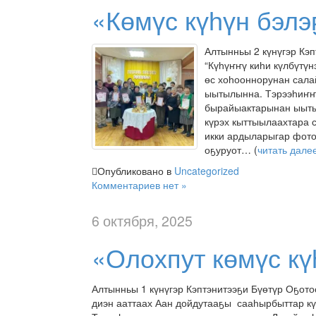
«Көмүс күһүн бэлэ
Алтынньы 2 күнүгэр Кэ
“Күһүҥҥү киһи күлбүтүн
өс хоһооннорунан сала
ыытылынна. Тэрээһиҥҥэ 
бырайыактарынан ыытыл
күрэх кыттыылаахтара 
икки ардыларыгар фото
оҕуруот… (
читать дале
Опубликовано в
Uncategorized
Комментариев нет »
6 октября, 2025
«Олохпут көмүс кү
Алтынньы 1 күнүгэр Кэптэнитээҕи Бүөтүр Оҕото
диэн ааттаах Аан дойдутааҕы сааһырбыттар кү