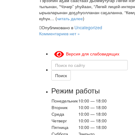
Тэрээһин аҕам саастаах дьоммутугар Лөгөй нэ
тылынан, “Чэчир” уһуйаан, “Лөгөй лицей-интер
ырыаларынан доҕуһуолланан саҕаланна. “Көмү
күһүн… (
читать далее
)
Опубликовано в
Uncategorized
Комментариев нет »
Версия для слабовидящих
Поиск
по
сайту
Поиск
Режим работы
Понедельник
10:00 — 18:00
Вторник
10:00 — 18:00
Среда
10:00 — 18:00
Четверг
10:00 — 18:00
Пятница
10:00 — 18:00
Суббота
Закрыто