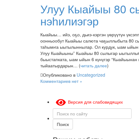
Улуу Кыайыы 80 с
нэһилиэгэр
Кыайыы… ийэ, оҕо, дьиэ-кэргэн үѳрүүтүн үксэп
оонньообут Кыайыы салюта чаҕыллыбыта 80 сы
таһымҥа ыытылыннылар. Ол курдук, ыам ыйын 5-
Улуу Кыайыыны” Кыайыы 80 сылыгар ыытыллыб
быыстапката, ыам ыйын 6 күнүгэр “Кыайыынан 
тыйаатырдарын… (
читать далее
)
Опубликовано в
Uncategorized
Комментариев нет »
Версия для слабовидящих
Поиск
по
сайту
Поиск