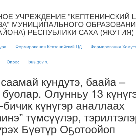
ОЕ УЧРЕЖДЕНИЕ "КЕПТЕНИНСКИЙ Ц
ВА" МУНИЦИПАЛЬНОГО ОБРАЗОВАНИЯ
АЙОНА) РЕСПУБЛИКИ САХА (ЯКУТИЯ)
ура
Формирования Кептенийский ЦД
Формирования Хомуст
Опрос
bus.gov.ru
саамай кундутэ, баайа –
 буолар. Олунньу 13 күнүг
-бичик күнүгэр аналлаах
инэ” түмсүүлэр, тэрилтэлэ
үрэх Бүөтүр Оҕотоойоп