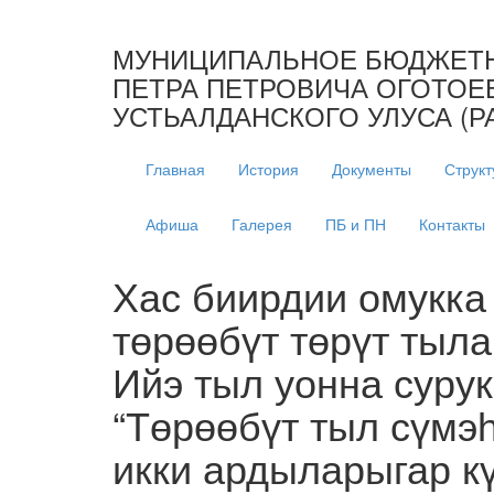
МУНИЦИПАЛЬНОЕ БЮДЖЕТН
ПЕТРА ПЕТРОВИЧА ОГОТОЕ
УСТЬАЛДАНСКОГО УЛУСА (Р
Главная
История
Документы
Структ
Афиша
Галерея
ПБ и ПН
Контакты
Хас биирдии омукка 
төрөөбүт төрүт тыла
Ийэ тыл уонна сурук
“Төрөөбүт тыл сүмэһ
икки ардыларыгар к