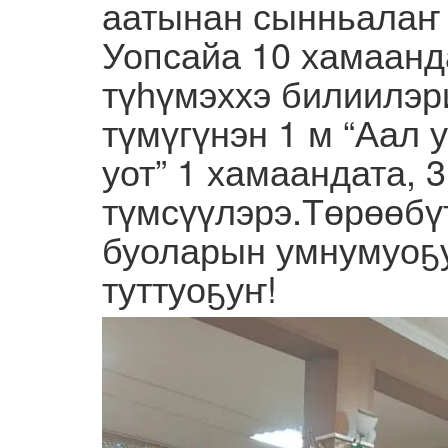
аатынан сынньалаҥ
Уопсайа 10 хамаанд
түһүмэххэ билиилэри
түмүгүнэн 1 м “Аал у
уот” 1 хамаандата, 
түмсүүлэрэ.Төрөөбү
буоларын умнумуоҕу
туттуоҕуҥ!