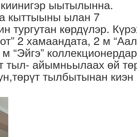
 киинигэр ыытылынна.
а кыттыыны ылан 7
н тургутан көрдүлэр. Күрэ
от” 2 хамаандата, 2 м “Аал
3 м “Эйгэ” коллекционердар
т тыл- айымньылаах өй тө
н,төрүт тылбытынан киэн