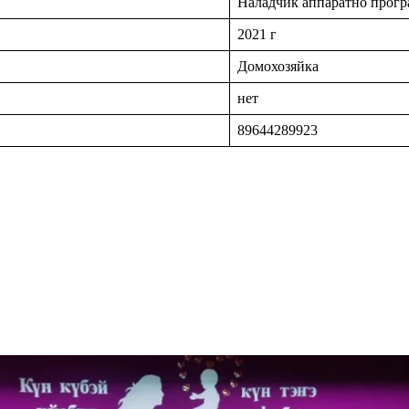
Наладчик аппаратно прогр
2021 г
Домохозяйка
нет
89644289923