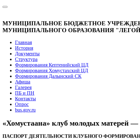
МУНИЦИПАЛЬНОЕ БЮДЖЕТНОЕ УЧРЕЖДЕНИ
МУНИЦИПАЛЬНОГО ОБРАЗОВАНИЯ "ЛЕГОЙС
Главная
История
Документы
Структура
Формирования Кептенийский ЦД
Формирования Хомустахский ЦД
Формирования Далынский СК
Афиша
Галерея
ПБ и ПН
Контакты
Опрос
bus.gov.ru
«Хомустаана» клуб молодых матерей — 
ПАСПОРТ ДЕЯТЕЛЬНОСТИ КЛУБНОГО ФОРМИРОВА