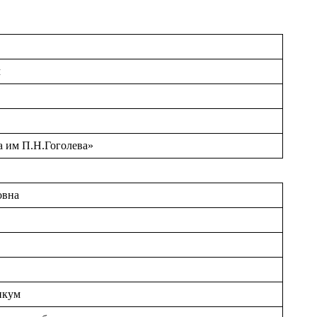
м
а им П.Н.Гоголева»
овна
икум