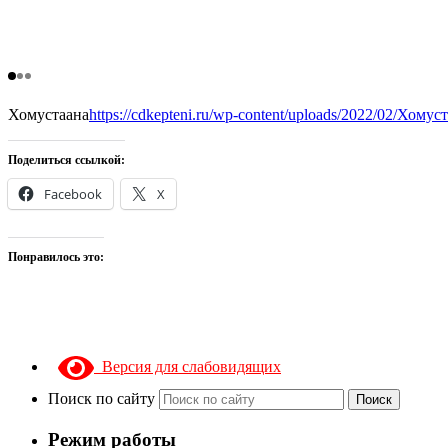
Хомустаана
https://cdkepteni.ru/wp-content/uploads/2022/02/Хомус
Поделиться ссылкой:
Facebook
X
Понравилось это:
Версия для слабовидящих
Поиск по сайту
Поиск
Режим работы