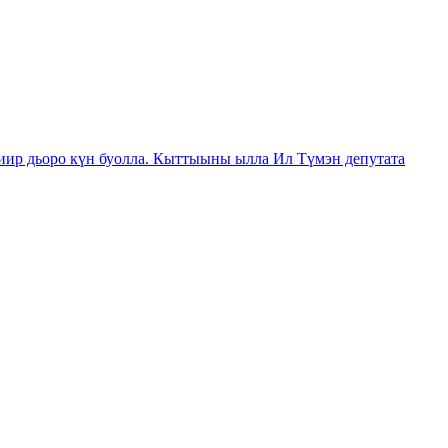
иир дьоро күн буолла. Кыттыыны ылла Ил Түмэн депутата