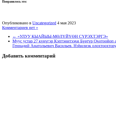
Понравилось это:
Опубликовано в
Uncategorized
4 мая 2023
Комментариев нет »
← «УЛУУ КЫАЙЫЫ-МӨЛҮЙҮӨН СҮРЭХТЭРГЭ»
Муус устар 27 күнүгэр Кэптэнитээҕи Бүөтүр Оҕотоойоп 
Геннадий Анатольевич Васильев. Нэһилиэк олохтоохтору
Добавить комментарий