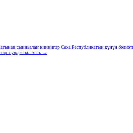
аатынан сынньалаҥ киинигэр Саха Республикатын күнүн бэлиэт
гар эҕэрдэ тыл эттэ. →