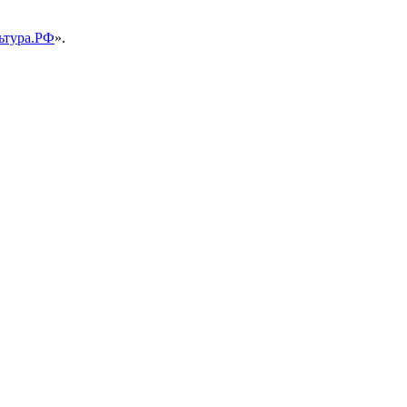
ьтура.РФ
».