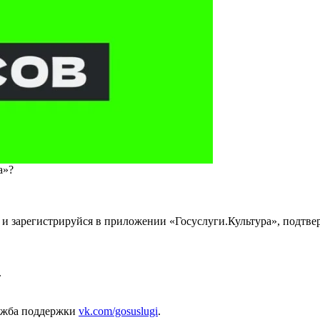
а»?
 и зарегистрируйся в приложении «Госуслуги.Культура», подтв
.
служба поддержки
vk.com/gosuslugi
.