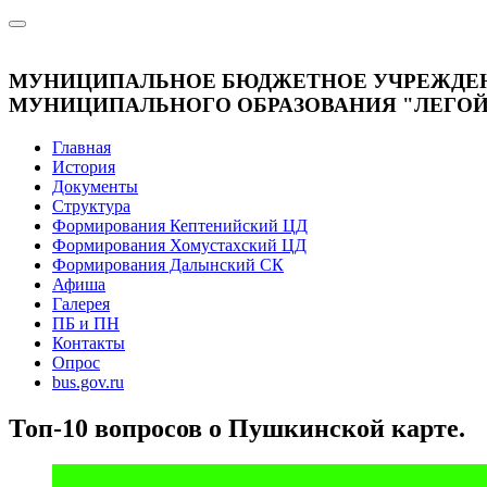
МУНИЦИПАЛЬНОЕ БЮДЖЕТНОЕ УЧРЕЖДЕНИ
МУНИЦИПАЛЬНОГО ОБРАЗОВАНИЯ "ЛЕГОЙС
Главная
История
Документы
Структура
Формирования Кептенийский ЦД
Формирования Хомустахский ЦД
Формирования Далынский СК
Афиша
Галерея
ПБ и ПН
Контакты
Опрос
bus.gov.ru
Топ-10 вопросов о Пушкинской карте.