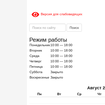
Версия для слабовидящих
П
Поиск
о
и
Режим работы
с
Понедельник
10:00 — 18:00
к
п
Вторник
10:00 — 18:00
о
Среда
10:00 — 18:00
с
Четверг
10:00 — 18:00
а
Пятница
10:00 — 18:00
й
Суббота
Закрыто
т
Воскресенье
Закрыто
у
Август 
Пн
Вт
Ср
Чт