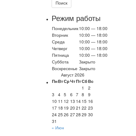
сайту
Поиск
Режим работы
Понедельник
10:00 — 18:00
Вторник
10:00 — 18:00
Среда
10:00 — 18:00
Четверг
10:00 — 18:00
Пятница
10:00 — 18:00
Суббота
Закрыто
Воскресенье
Закрыто
Август 2026
Пн
Вт
Ср
Чт
Пт
Сб
Вс
1
2
3
4
5
6
7
8
9
10
11
12
13
14
15
16
17
18
19
20
21
22
23
24
25
26
27
28
29
30
31
« Июн