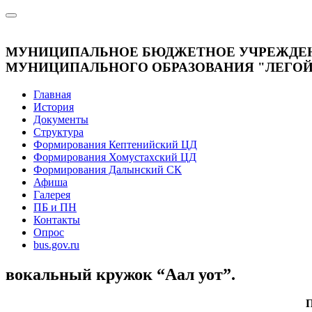
МУНИЦИПАЛЬНОЕ БЮДЖЕТНОЕ УЧРЕЖДЕНИ
МУНИЦИПАЛЬНОГО ОБРАЗОВАНИЯ "ЛЕГОЙС
Главная
История
Документы
Структура
Формирования Кептенийский ЦД
Формирования Хомустахский ЦД
Формирования Далынский СК
Афиша
Галерея
ПБ и ПН
Контакты
Опрос
bus.gov.ru
вокальный кружок “Аал уот”.