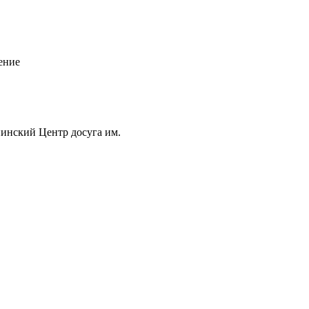
ение
нский Центр досуга им.
а