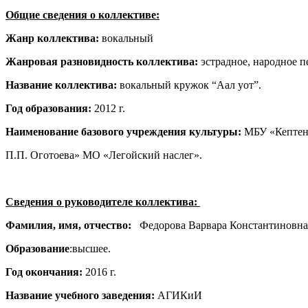
Общие сведения о коллективе:
Жанр коллектива:
вокальный
Жанровая разновидность коллектива:
эстрадное, народное п
Название коллектива:
вокальный кружок “Аал уот”.
Год образования:
2012 г.
Наименование базового учреждения культуры:
МБУ «Кептени
П.П. Оготоева» МО «Легойский наслег».
Сведения о руководителе коллектива:
Фамилия, имя, отчество:
Федорова Варвара Константиновн
Образование
:высшее.
Год окончания:
2016 г.
Название учебного заведения:
АГИКиИ